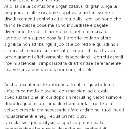
formalizzate in alcun modo.
Al di là della confusione organizzativa, di gran lunga la
peggiore, le altre ricadute negative sono tantissime: i
disallineamenti contrattuali e retributivi, con persone che
fanno le stesse cose ma sono inquadrate e pagate
diversamente; i disallineamenti rispetto al mercato,
laddove non sapere cosa fa il proprio collaboratore
significa non attribuirgli il job title corretto e quindi non
sapere chi cercare sul mercato; l’impossibilità di avere
organigrammi effettivamente rispecchianti i corretti assetti
interni aziendali; l’impossibilità di affrontare serenamente
una vertenza con un collaboratore; etc. etc.
Anche recentemente abbiamo affrontato questo tema:
un’azienda molto giovane, con mansioni ad elevata
specializzazione, in cui dopo un recruiting velocissimo e
dopo frequenti spostamenti interni per far fronte alla
veloce crescita era necessario rifare ordine nei ruoli, negli
inquadramenti e negli equilibri retributivi.
Una classica job analysis eseguita a partire dalla