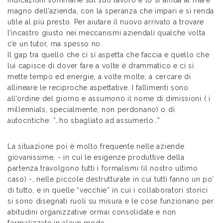
indicazioni sommarie sul suo lavoro e lo si affida al mare
magno dell’azienda, con la speranza che impari e si renda
utile al più presto. Per aiutare il nuovo arrivato a trovare
l’incastro giusto nei meccanismi aziendali qualche volta
c’è un tutor, ma spesso no.
Il gap tra quello che ci si aspetta che faccia e quello che
lui capisce di dover fare a volte è drammatico e ci si
mette tempo ed energie, a volte molte, a cercare di
allineare le reciproche aspettative. I fallimenti sono
all’ordine del giorno e assumono il nome di dimissioni ( i
millennials, specialmente, non perdonano) o di
autocritiche: “…ho sbagliato ad assumerlo…”
La situazione poi è molto frequente nelle aziende
giovanissime, - in cui le esigenze produttive della
partenza travolgono tutti i formalismi (il nostro ultimo
caso) -, nelle piccole destrutturate in cui tutti fanno un po’
di tutto, e in quelle “vecchie” in cui i collaboratori storici
si sono disegnati ruoli su misura e le cose funzionano per
abitudini organizzative ormai consolidate e non