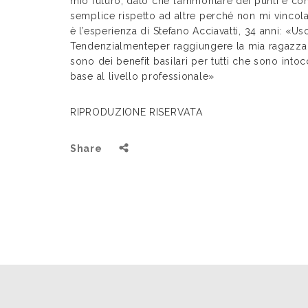
mio futuro, dato che l’ammontare dei punti è con
semplice rispetto ad altre perché non mi vincola n
è l’esperienza di Stefano Acciavatti, 34 anni: «U
Tendenzialmenteper raggiungere la mia ragazza ch
sono dei benefit basilari per tutti che sono intocc
base al livello professionale»
RIPRODUZIONE RISERVATA
Share