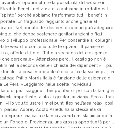
lavorativa, oppure offrire la possibilità di lavorare in
 Flexible Benefit nel 2012 e lo abbiamo introdotto dal
“spinto” perché abbiamo trasformato tutti i benefit in
 portale. Un traguardo raggiunto anche grazie al
acale». Nel portale dei desideri chiunque può adeguare
single, che debba sostenere genitori anziani o figli
bero o sviluppo professionale. Per consentire ai colleghi
ortale web che contiene tutte le opzioni. Il paniere è
ilo, offerte di hotel. Tutto a seconda delle esigenze
le che personale». Attenzione però, il catalogo non è
eliminati a seconda delle richieste dei dipendenti». I più
ettonati. La cosa importante è che la scelta sia ampia, un
talogo Philip Morris Italia è funzione delle esigenze di
a Le Pera: «Leggiamo nelle scelte individuali
ontano di più i viaggi e il tempo libero, poi con la famiglia
venta importante l’aiuto ai genitori anziani». Ecco allora
nni: «Ho voluto usare i miei punti flex nell’area relax, così
mi piace». Aubrey Adofo Asiedu ha la stessa età di
i comprare una casa e la mia azienda mi sta aiutando in
 ad un Fondo di Previdenza, una grossa opportunità per il