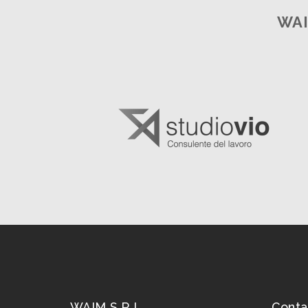
WAI
WAIM S.R.L.
Conta