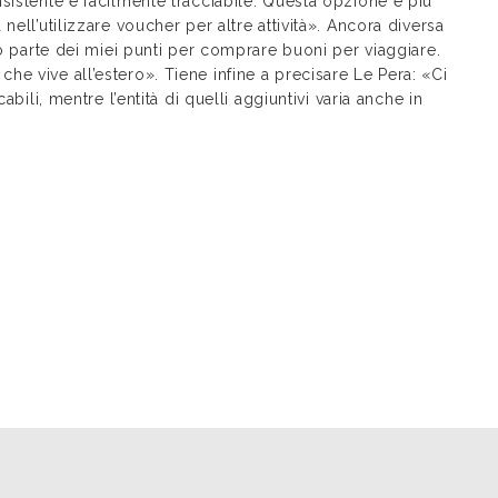
sistente e facilmente tracciabile. Questa opzione è più
ell’utilizzare voucher per altre attività». Ancora diversa
so parte dei miei punti per comprare buoni per viaggiare.
e vive all’estero». Tiene infine a precisare Le Pera: «Ci
abili, mentre l’entità di quelli aggiuntivi varia anche in