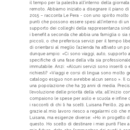
il tempo per la palestra all’interno della giornata 
remoto. Abbiamo iniziato a disegnare il piano di
2015 – racconta Le Pera - con uno spirito molto 
punti che possono essere spesi all’interno di un
supporto dei colleghi della rappresentanza sind
i benefit a seconda che abbia una famiglia o sia 
piccoli, o che preferisca servizi per il tempo li
di orientarsi al meglio l’azienda ha attivato un p
dunque ampio: «Ci sono viaggi, auto, supporto as
specifiche di una fase della vita sia professiona
immutabile. Anzi: «Alcuni servizi sono inseriti o 
richiesti? «Viaggi e corsi di lingua sono molto g
catalogo esiguo non avrebbe alcun senso ». Il ca
una popolazione che ha 39 anni di media. Precis
l’evoluzione delle priorità della vita; all’inizio c
compaiono le spese per asilo e scuola e infine di
i racconti di chi li ha scelti. Luisana Perillo, 29 a
grazie al mio lavoro riesco a regalarmi ciò che 
Luisana, ma esigenze diverse: «Ho in progetto d
questo. Ho scelto di destinare i miei punti Flex