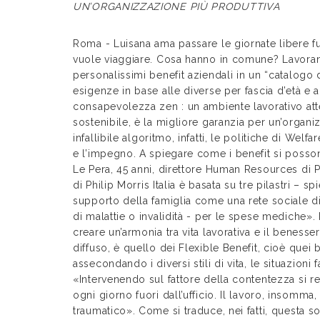
UN’ORGANIZZAZIONE PIÙ PRODUTTIVA
Roma - Luisana ama passare le giornate libere fu
vuole viaggiare. Cosa hanno in comune? Lavorano 
personalissimi benefit aziendali in un “catalogo 
esigenze in base alle diverse per fascia d’età e ai 
consapevolezza zen : un ambiente lavorativo atte
sostenibile, è la migliore garanzia per un’organi
infallibile algoritmo, infatti, le politiche di We
e l’impegno. A spiegare come i benefit si posson
Le Pera, 45 anni, direttore Human Resources di Ph
di Philip Morris Italia è basata su tre pilastri – spi
supporto della famiglia come una rete sociale di
di malattie o invalidità - per le spese mediche». 
creare un’armonia tra vita lavorativa e il benesser
diffuso, è quello dei Flexible Benefit, cioè quei 
assecondando i diversi stili di vita, le situazioni f
«Intervenendo sul fattore della contentezza si r
ogni giorno fuori dall’ufficio. Il lavoro, insom
traumatico». Come si traduce, nei fatti, questa so