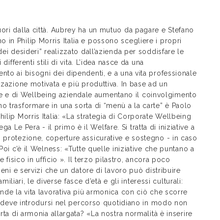
ori dalla città. Aubrey ha un mutuo da pagare e Stefano
in Philip Morris Italia e possono scegliere i propri
dei desideri” realizzato dall’azienda per soddisfare le
differenti stili di vita. L’idea nasce da una
nto ai bisogni dei dipendenti, e a una vita professionale
zzazione motivata e più produttiva. In base ad un
lfare e di Wellbeing aziendale aumentano il coinvolgimento
o trasformare in una sorta di “menù a la carte” è Paolo
ilip Morris Italia: «La strategia di Corporate Wellbeing
ega Le Pera - il primo è il Welfare. Si tratta di iniziative a
 protezione, coperture assicurative e sostegno - in caso
Poi c’è il Welness: «Tutte quelle iniziative che puntano a
e fisico in ufficio ». Il terzo pilastro, ancora poco
beni e servizi che un datore di lavoro può distribuire
amiliari, le diverse fasce d’età e gli interessi culturali:
ende la vita lavorativa più armonica con ciò che scorre
ma, deve introdursi nel percorso quotidiano in modo non
rta di armonia allargata? «La nostra normalità è inserire