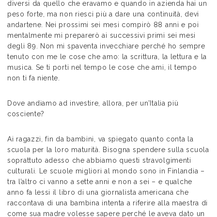
diversi da quello che eravamo e quando in azienda hai un
peso forte, ma non riesci più a dare una continuità, devi
andartene. Nei prossimi sei mesi compirò 88 anni e poi
mentalmente mi preparerò ai successivi primi sei mesi
degli 89. Non mi spaventa invecchiare perché ho sempre
tenuto con me le cose che amo: la scrittura, la lettura e la
musica. Se ti porti nel tempo le cose che ami, il tempo
non ti fa niente.
Dove andiamo ad investire, allora, per un’Italia più
cosciente?
Ai ragazzi, fin da bambini, va spiegato quanto conta la
scuola per la loro maturità. Bisogna spendere sulla scuola
soprattuto adesso che abbiamo questi stravolgimenti
culturali. Le scuole migliori al mondo sono in Finlandia –
tra l’altro ci vanno a sette anni e non a sei – e qualche
anno fa lessi il libro di una giornalista americana che
raccontava di una bambina intenta a riferire alla maestra di
come sua madre volesse sapere perché le aveva dato un