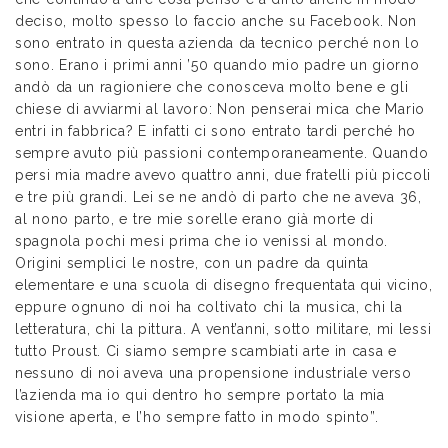
deciso, molto spesso lo faccio anche su Facebook. Non
sono entrato in questa azienda da tecnico perché non lo
sono. Erano i primi anni ’50 quando mio padre un giorno
andò da un ragioniere che conosceva molto bene e gli
chiese di avviarmi al lavoro: Non penserai mica che Mario
entri in fabbrica? E infatti ci sono entrato tardi perché ho
sempre avuto più passioni contemporaneamente. Quando
persi mia madre avevo quattro anni, due fratelli più piccoli
e tre più grandi. Lei se ne andò di parto che ne aveva 36,
al nono parto, e tre mie sorelle erano già morte di
spagnola pochi mesi prima che io venissi al mondo.
Origini semplici le nostre, con un padre da quinta
elementare e una scuola di disegno frequentata qui vicino,
eppure ognuno di noi ha coltivato chi la musica, chi la
letteratura, chi la pittura. A vent’anni, sotto militare, mi lessi
tutto Proust. Ci siamo sempre scambiati arte in casa e
nessuno di noi aveva una propensione industriale verso
l’azienda ma io qui dentro ho sempre portato la mia
visione aperta, e l’ho sempre fatto in modo spinto”.