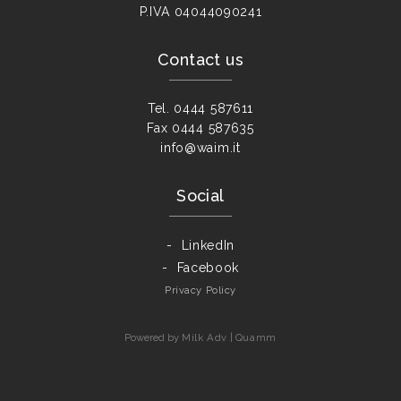
P.IVA
04044090241
Contact us
Tel.
0444 587611
Fax
0444 587635
info@waim.it
Social
LinkedIn
Facebook
Privacy Policy
Powered by
Milk Adv
|
Quamm