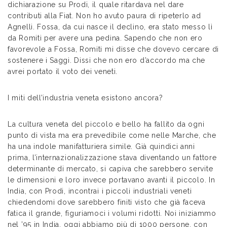
dichiarazione su Prodi, il quale ritardava nel dare
contributi alla Fiat. Non ho avuto paura di ripeterlo ad
Agnelli. Fossa, da cui nasce il declino, era stato messo lì
da Romiti per avere una pedina. Sapendo che non ero
favorevole a Fossa, Romiti mi disse che dovevo cercare di
sostenere i Saggi. Dissi che non ero d’accordo ma che
avrei portato il voto dei veneti.
I miti dell’industria veneta esistono ancora?
La cultura veneta del piccolo e bello ha fallito da ogni
punto di vista ma era prevedibile come nelle Marche, che
ha una indole manifatturiera simile. Già quindici anni
prima, l’internazionalizzazione stava diventando un fattore
determinante di mercato, si capiva che sarebbero servite
le dimensioni e loro invece portavano avanti il piccolo. In
India, con Prodi, incontrai i piccoli industriali veneti
chiedendomi dove sarebbero finiti visto che già faceva
fatica il grande, figuriamoci i volumi ridotti. Noi iniziammo
nel ’95 in India, oggi abbiamo più di 1000 persone, con