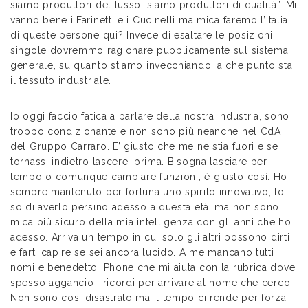
siamo produttori del lusso, siamo produttori di qualità”. Mi
vanno bene i Farinetti e i Cucinelli ma mica faremo l’Italia
di queste persone qui? Invece di esaltare le posizioni
singole dovremmo ragionare pubblicamente sul sistema
generale, su quanto stiamo invecchiando, a che punto sta
il tessuto industriale.
Io oggi faccio fatica a parlare della nostra industria, sono
troppo condizionante e non sono più neanche nel CdA
del Gruppo Carraro. E’ giusto che me ne stia fuori e se
tornassi indietro lascerei prima. Bisogna lasciare per
tempo o comunque cambiare funzioni, è giusto così. Ho
sempre mantenuto per fortuna uno spirito innovativo, lo
so di averlo persino adesso a questa età, ma non sono
mica più sicuro della mia intelligenza con gli anni che ho
adesso. Arriva un tempo in cui solo gli altri possono dirti
e farti capire se sei ancora lucido. A me mancano tutti i
nomi e benedetto iPhone che mi aiuta con la rubrica dove
spesso aggancio i ricordi per arrivare al nome che cerco.
Non sono così disastrato ma il tempo ci rende per forza