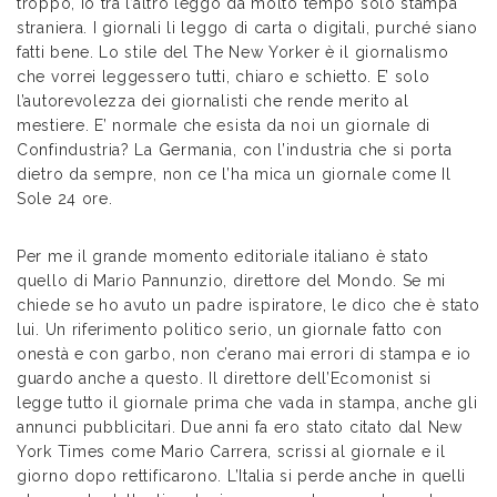
troppo, io tra l’altro leggo da molto tempo solo stampa
straniera. I giornali li leggo di carta o digitali, purché siano
fatti bene. Lo stile del The New Yorker è il giornalismo
che vorrei leggessero tutti, chiaro e schietto. E’ solo
l’autorevolezza dei giornalisti che rende merito al
mestiere. E’ normale che esista da noi un giornale di
Confindustria? La Germania, con l’industria che si porta
dietro da sempre, non ce l’ha mica un giornale come Il
Sole 24 ore.
Per me il grande momento editoriale italiano è stato
quello di Mario Pannunzio, direttore del Mondo. Se mi
chiede se ho avuto un padre ispiratore, le dico che è stato
lui. Un riferimento politico serio, un giornale fatto con
onestà e con garbo, non c’erano mai errori di stampa e io
guardo anche a questo. Il direttore dell’Ecomonist si
legge tutto il giornale prima che vada in stampa, anche gli
annunci pubblicitari. Due anni fa ero stato citato dal New
York Times come Mario Carrera, scrissi al giornale e il
giorno dopo rettificarono. L’Italia si perde anche in quelli