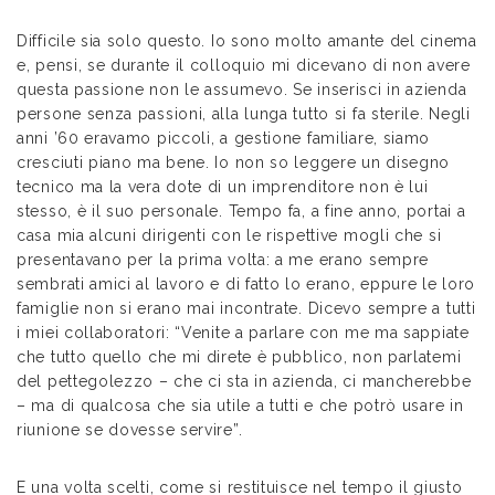
Difficile sia solo questo. Io sono molto amante del cinema
e, pensi, se durante il colloquio mi dicevano di non avere
questa passione non le assumevo. Se inserisci in azienda
persone senza passioni, alla lunga tutto si fa sterile. Negli
anni ’60 eravamo piccoli, a gestione familiare, siamo
cresciuti piano ma bene. Io non so leggere un disegno
tecnico ma la vera dote di un imprenditore non è lui
stesso, è il suo personale. Tempo fa, a fine anno, portai a
casa mia alcuni dirigenti con le rispettive mogli che si
presentavano per la prima volta: a me erano sempre
sembrati amici al lavoro e di fatto lo erano, eppure le loro
famiglie non si erano mai incontrate. Dicevo sempre a tutti
i miei collaboratori: “Venite a parlare con me ma sappiate
che tutto quello che mi direte è pubblico, non parlatemi
del pettegolezzo – che ci sta in azienda, ci mancherebbe
– ma di qualcosa che sia utile a tutti e che potrò usare in
riunione se dovesse servire”.
E una volta scelti, come si restituisce nel tempo il giusto