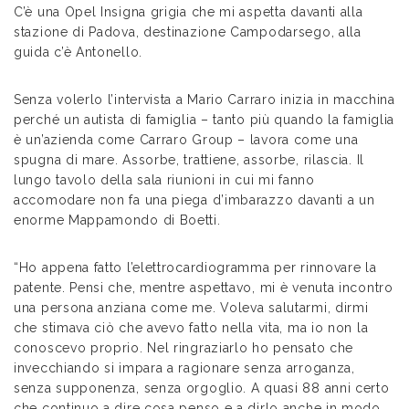
C’è una Opel Insigna grigia che mi aspetta davanti alla
stazione di Padova, destinazione Campodarsego, alla
guida c’è Antonello.
Senza volerlo l’intervista a Mario Carraro inizia in macchina
perché un autista di famiglia – tanto più quando la famiglia
è un’azienda come Carraro Group – lavora come una
spugna di mare. Assorbe, trattiene, assorbe, rilascia. Il
lungo tavolo della sala riunioni in cui mi fanno
accomodare non fa una piega d’imbarazzo davanti a un
enorme Mappamondo di Boetti.
“Ho appena fatto l’elettrocardiogramma per rinnovare la
patente. Pensi che, mentre aspettavo, mi è venuta incontro
una persona anziana come me. Voleva salutarmi, dirmi
che stimava ciò che avevo fatto nella vita, ma io non la
conoscevo proprio. Nel ringraziarlo ho pensato che
invecchiando si impara a ragionare senza arroganza,
senza supponenza, senza orgoglio. A quasi 88 anni certo
che continuo a dire cosa penso e a dirlo anche in modo