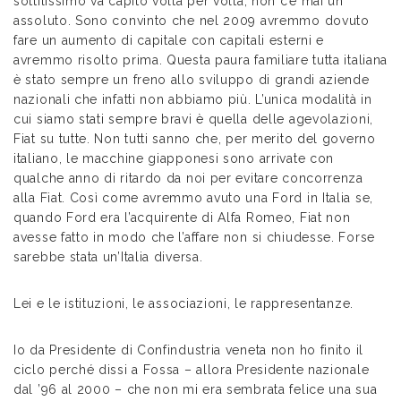
sottilissimo va capito volta per volta, non c’è mai un
assoluto. Sono convinto che nel 2009 avremmo dovuto
fare un aumento di capitale con capitali esterni e
avremmo risolto prima. Questa paura familiare tutta italiana
è stato sempre un freno allo sviluppo di grandi aziende
nazionali che infatti non abbiamo più. L’unica modalità in
cui siamo stati sempre bravi è quella delle agevolazioni,
Fiat su tutte. Non tutti sanno che, per merito del governo
italiano, le macchine giapponesi sono arrivate con
qualche anno di ritardo da noi per evitare concorrenza
alla Fiat. Così come avremmo avuto una Ford in Italia se,
quando Ford era l’acquirente di Alfa Romeo, Fiat non
avesse fatto in modo che l’affare non si chiudesse. Forse
sarebbe stata un’Italia diversa.
Lei e le istituzioni, le associazioni, le rappresentanze.
Io da Presidente di Confindustria veneta non ho finito il
ciclo perché dissi a Fossa – allora Presidente nazionale
dal ’96 al 2000 – che non mi era sembrata felice una sua