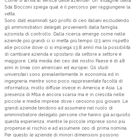
Come si arriva al vertice delle aziende? Un’ indagine della
Sda Bocconi spiega qual è il percorso per raggiungere la
vetta.
Sono stati esaminati 540 profili di ceo italiani escludendo
gli amministratori delegati provenienti dalla famiglia
azionista di controllo. Dalla ricerca emerge come nelle
aziende più grandi ci si metta più tempo (23 anni rispetto
alle piccole dove ci si impiega 13,8 anni) ma la possibilità
di cambiare azienda e spostarsi da settore a settore è
maggiore. L’età media dei ceo del nostro Paese è di 48
anni in linea con americani ed europei. Gli studi
universitari sono prevalentemente in economia ed in
ingegneria mentre sono poco rappresentate facoltà di
informatica, molto diffuse invece in America e Asia. La
presenza di Mba è ancora scarsa ma è in crescita nelle
piccole e medie imprese dove i ceosono più giovani. Le
grandi aziende tendono ad assumere nel ruolo di
amministratore delegato persone che hanno già acquisito
questa esperienza, mentre le piccole imprese sono più
propense al rischio e ad assumere ceo di prima nomina.
Per questo le aziende di minori dimensioni possono