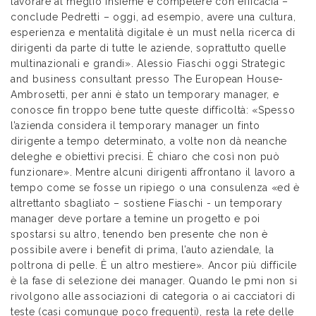
lavorare al meglio insieme e competere con efficacia –
conclude Pedretti – oggi, ad esempio, avere una cultura,
esperienza e mentalità digitale è un must nella ricerca di
dirigenti da parte di tutte le aziende, soprattutto quelle
multinazionali e grandi». Alessio Fiaschi oggi Strategic
and business consultant presso The European House-
Ambrosetti, per anni è stato un temporary manager, e
conosce fin troppo bene tutte queste difficoltà: «Spesso
l’azienda considera il temporary manager un finto
dirigente a tempo determinato, a volte non dà neanche
deleghe e obiettivi precisi. È chiaro che così non può
funzionare». Mentre alcuni dirigenti affrontano il lavoro a
tempo come se fosse un ripiego o una consulenza «ed è
altrettanto sbagliato – sostiene Fiaschi - un temporary
manager deve portare a temine un progetto e poi
spostarsi su altro, tenendo ben presente che non è
possibile avere i benefit di prima, l’auto aziendale, la
poltrona di pelle. È un altro mestiere». Ancor più difficile
è la fase di selezione dei manager. Quando le pmi non si
rivolgono alle associazioni di categoria o ai cacciatori di
teste (casi comunque poco frequenti), resta la rete delle