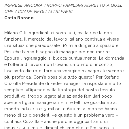
IMPRESE ANCORA TROPPO FAMILIARI RISPETTO A QUEL
CHE ACCADE NEGLI ALTRI PAESI
Catia Barone
Milano G li ingredienti ci sono tutti, ma la ricetta non
funziona. Il mercato del lavoro italiano continua a vivere
una situazione paradossale: 10 mila dirigenti a spasso e
Pmi che hanno bisogno di manager per non morire.
Eppure l’ingranaggio si blocca puntualmente. La domanda
e l’offerta di lavoro non trovano un punto di incontro,
lasciando dietro di loro una voragine manageriale sempre
più profonda. Com’è possibile tutto questo? Per Stefano
Cuzzilla Presidente di Federmanager, la risposta è molto
semplice: «Dipende dalla tipologia del nostro tessuto
produttivo, troppo legato alle aziende familiari poco
aperte a figure manageriali ». In effetti, se guardiamo al
mondo industriale, 3 milioni e 600 mila imprese hanno
meno di 10 dipendenti «e questo è un problema vero –
continua Cuzzilla - anche perché oggi parliamo di
industria 4.0, ma ci dimentichiamo che le Pmi sono la