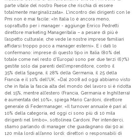
parte vitale del nostro Paese che rischia di essere
totalmente marginalizzata». L’incontro dei dirigenti con le
Pmi non è mai facile: «In Italia lo è ancora meno,
soprattutto per i manager - aggiunge Enrico Pedretti
direttore marketing Manageritalia – a pesare di più è
l’aspetto culturale, che vede le nostre imprese familiari
affidarsi troppo poco a manager esterni». E i dati lo
confermano: imprese di questo tipo in Italia (80% del
totale come nel resto d’Europa) sono per due terzi (67%)
gestite solo dai parenti dell’imprenditore, contro il
35% della Spagna, il 28% della Germania, il 25 della
Francia e il 10% dell’UK. «Dal 2008 ad oggi abbiamo visto
che in Italia la fascia alta del mondo del lavoro si è ridotta
del 15%, mentre all’estero (Francia, Germania e Inghilterra)
è aumentata del 10%», spiega Mario Cardoni, direttore
generale di Federmanager. «Il turnover annuale è pari al
10% della categoria, ed oggi ci sono più di 10 mila
dirigenti nel limbo», sottolinea Cardoni. Per intenderci,
stiamo parlando di manager che guadagnano dai 90 ai
120 mila lordi all’anno lordi: direttori o responsabili di