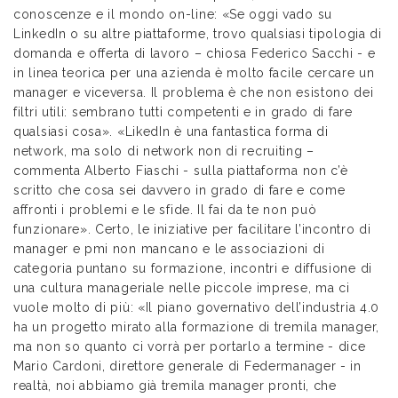
conoscenze e il mondo on-line: «Se oggi vado su
LinkedIn o su altre piattaforme, trovo qualsiasi tipologia di
domanda e offerta di lavoro – chiosa Federico Sacchi - e
in linea teorica per una azienda è molto facile cercare un
manager e viceversa. Il problema è che non esistono dei
filtri utili: sembrano tutti competenti e in grado di fare
qualsiasi cosa». «LikedIn è una fantastica forma di
network, ma solo di network non di recruiting –
commenta Alberto Fiaschi - sulla piattaforma non c’è
scritto che cosa sei davvero in grado di fare e come
affronti i problemi e le sfide. Il fai da te non può
funzionare». Certo, le iniziative per facilitare l’incontro di
manager e pmi non mancano e le associazioni di
categoria puntano su formazione, incontri e diffusione di
una cultura manageriale nelle piccole imprese, ma ci
vuole molto di più: «Il piano governativo dell’industria 4.0
ha un progetto mirato alla formazione di tremila manager,
ma non so quanto ci vorrà per portarlo a termine - dice
Mario Cardoni, direttore generale di Federmanager - in
realtà, noi abbiamo già tremila manager pronti, che