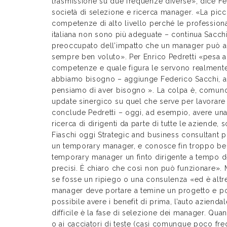
trasmissione su due frequenze diverse», dice Fe
società di selezione e ricerca manager. «La pi
competenze di alto livello perché le professiona
italiana non sono più adeguate – continua Sacch
preoccupato dell’impatto che un manager può av
sempre ben voluto». Per Enrico Pedretti «pesa an
competenze e quale figura le servono realmente
abbiamo bisogno – aggiunge Federico Sacchi, am
pensiamo di aver bisogno ». La colpa è, comun
update sinergico su quel che serve per lavorare
conclude Pedretti – oggi, ad esempio, avere una 
ricerca di dirigenti da parte di tutte le aziende, 
Fiaschi oggi Strategic and business consultant 
un temporary manager, e conosce fin troppo bene 
temporary manager un finto dirigente a tempo de
precisi. È chiaro che così non può funzionare». 
se fosse un ripiego o una consulenza «ed è altre
manager deve portare a temine un progetto e po
possibile avere i benefit di prima, l’auto azienda
difficile è la fase di selezione dei manager. Qua
o ai cacciatori di teste (casi comunque poco fre