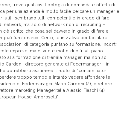
forme, trovo qualsiasi tipologia di domanda e offerta di
rica per una azienda è molto facile cercare un manager e
ri utili: sembrano tutti competenti e in grado di fare
di network, ma solo di network non di recruiting –
 c’è scritto che cosa sei davvero in grado di fare e
n può funzionare». Certo, le iniziative per facilitare
sociazioni di categoria puntano su formazione, incontri
cole imprese, ma ci vuole molto di più: «Il piano
rato alla formazione di tremila manager, ma non so
rio Cardoni, direttore generale di Federmanager - in
che potrebbero assumere il ruolo di “contaminatori
 è perdere troppo tempo e intanto vedere affondare le
residente di Federmanager Mario Cardoni (2), direttore
ettore marketing Manageritalia Alessio Fiaschi (4)
 European House-Ambrosetti”