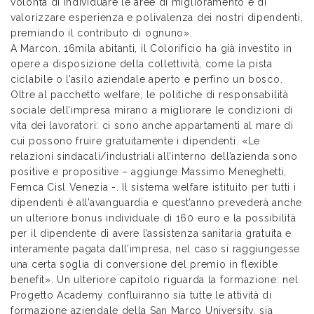
volontà di individuare le aree di miglioramento e di
valorizzare esperienza e polivalenza dei nostri dipendenti,
premiando il contributo di ognuno».
A Marcon, 16mila abitanti, il Colorificio ha già investito in
opere a disposizione della collettività, come la pista
ciclabile o l’asilo aziendale aperto e perfino un bosco.
Oltre al pacchetto welfare, le politiche di responsabilità
sociale dell’impresa mirano a migliorare le condizioni di
vita dei lavoratori: ci sono anche appartamenti al mare di
cui possono fruire gratuitamente i dipendenti. «Le
relazioni sindacali/industriali all’interno dell’azienda sono
positive e propositive – aggiunge Massimo Meneghetti,
Femca Cisl Venezia -. Il sistema welfare istituito per tutti i
dipendenti è all’avanguardia e quest’anno prevederà anche
un ulteriore bonus individuale di 160 euro e la possibilità
per il dipendente di avere l’assistenza sanitaria gratuita e
interamente pagata dall’impresa, nel caso si raggiungesse
una certa soglia di conversione del premio in flexible
benefit». Un ulteriore capitolo riguarda la formazione: nel
Progetto Academy confluiranno sia tutte le attività di
formazione aziendale della San Marco University, sia