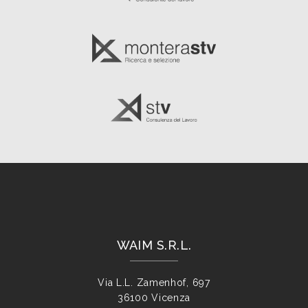
WAIM S.R.L.
Via L.L. Zamenhof, 697
36100 Vicenza