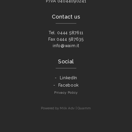
P.IVA
04044090241
Contact us
Tel.
0444 587611
Fax
0444 587635
info@waim.it
Social
LinkedIn
Facebook
Privacy Policy
Powered by
Milk Adv
|
Quamm