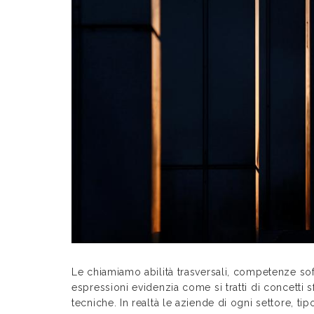
Le chiamiamo abilità trasversali, competenze soft
espressioni evidenzia come si tratti di concetti
tecniche. In realtà le aziende di ogni settore, 