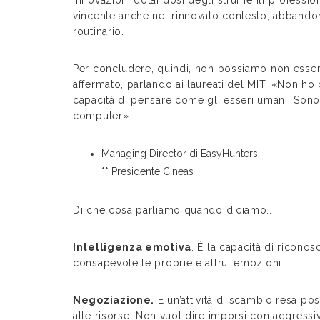
vincente anche nel rinnovato contesto, abbando
routinario.
Per concludere, quindi, non possiamo non ess
affermato, parlando ai laureati del MIT: «Non ho p
capacità di pensare come gli esseri umani. So
computer».
Managing Director di EasyHunters
** Presidente Cineas
Di che cosa parliamo quando diciamo…
Intelligenza emotiva
. È la capacità di ricono
consapevole le proprie e altrui emozioni.
Negoziazione.
È un’attività di scambio resa po
alle risorse. Non vuol dire imporsi con aggress