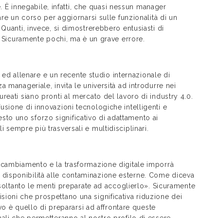
te. È innegabile, infatti, che quasi nessun manager
are un corso per aggiornarsi sulle funzionalità di un
Quanti, invece, si dimostrerebbero entusiasti di
s? Sicuramente pochi, ma è un grave errore.
re ed allenare e un recente studio internazionale di
 manageriale, invita le università ad introdurre nei
reati siano pronti al mercato del lavoro di industry 4.0.
sione di innovazioni tecnologiche intelligenti e
hiesto uno sforzo significativo di adattamento ai
 sempre più trasversali e multidisciplinari.
 cambiamento e la trasformazione digitale imporrà
co e disponibilità alle contaminazione esterne. Come diceva
 soltanto le menti preparate ad accoglierlo». Sicuramente
ioni che prospettano una significativa riduzione dei
ivo è quello di prepararsi ad affrontare queste
ali che permetteranno al nostro profilo di essere