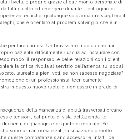
tutti i livelli. E proprio grazie al patrimonio personale di
 da tutti gli altri ed emergere durante il colloquio di
mpetenze tecniche, qualunque selezionatore sceglierà il
olleghi, che è orientato al problem solving o che è in
nche per fare carriera. Un bravissimo medico che non
roprio paziente difficilmente riuscirà ad instaurare con
sso modo, il responsabile delle relazioni con i clienti
erà la critica rivolta al servizio dell’azienda sui social
cato, laureato a pieni voti, se non sapesse negoziare?
romozione di un professionista, tecnicamente
ostra in questo nuovo ruolo di non essere in grado di
seguenze della mancanza di abilità trasversali creano
ss e tensioni; dal punto di vista dell’azienda, le
di clienti, di guadagni e di quote di mercato. Se i
che sono ormai formalizzati, la situazione è molto
a che queste competenze siano accessorie, infatti, c’è