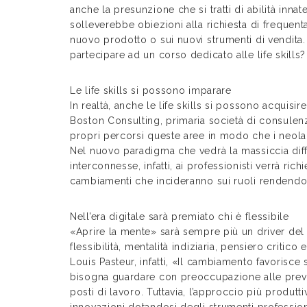
anche la presunzione che si tratti di abilità inna
solleverebbe obiezioni alla richiesta di frequent
nuovo prodotto o sui nuovi strumenti di vendita. 
partecipare ad un corso dedicato alle life skill
Le life skills si possono imparare
In realtà, anche le life skills si possono acquisi
Boston Consulting, primaria società di consulenza
propri percorsi queste aree in modo che i neolau
Nel nuovo paradigma che vedrà la massiccia diffu
interconnesse, infatti, ai professionisti verrà ric
cambiamenti che incideranno sui ruoli rendendoli
Nell’era digitale sarà premiato chi è flessibile
«Aprire la mente» sarà sempre più un driver del
flessibilità, mentalità indiziaria, pensiero criti
Louis Pasteur, infatti, «Il cambiamento favorisce
bisogna guardare con preoccupazione alle previs
posti di lavoro. Tuttavia, l’approccio più produtt
innovazioni dotandosi degli strumenti profession