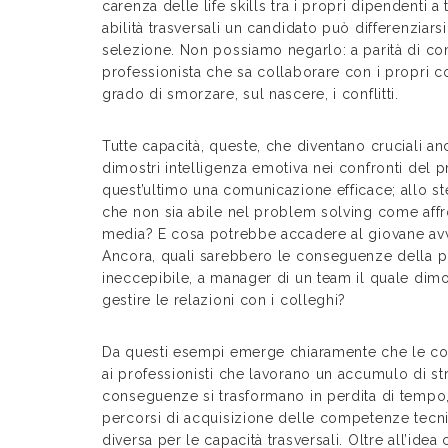
carenza delle life skills tra i propri dipendenti a 
abilità trasversali un candidato può differenziarsi
selezione. Non possiamo negarlo: a parità di co
professionista che sa collaborare con i propri c
grado di smorzare, sul nascere, i conflitti.
Tutte capacità, queste, che diventano cruciali a
dimostri intelligenza emotiva nei confronti del p
quest’ultimo una comunicazione efficace; allo ste
che non sia abile nel problem solving come affront
media? E cosa potrebbe accadere al giovane avvo
Ancora, quali sarebbero le conseguenze della p
ineccepibile, a manager di un team il quale dim
gestire le relazioni con i colleghi?
Da questi esempi emerge chiaramente che le con
ai professionisti che lavorano un accumulo di stre
conseguenze si trasformano in perdita di tempo, 
percorsi di acquisizione delle competenze tecni
diversa per le capacità trasversali. Oltre all’ide