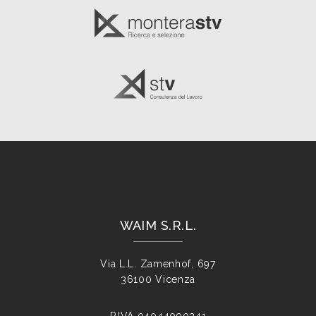
WAIM S.R.L.
Via L.L. Zamenhof, 697
36100 Vicenza
P.IVA
04044090241