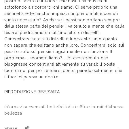
posto di lavoro e illuderci che basti una musica di
sottofondo a ricordarci chi siamo. Ci serve proprio una
sentinella esterna che rimpiazzi un pieno inutile con un
vuoto necessario? Anche se i passi non portano sempre
dalla stessa parte dei pensieri, va tenuto a mente che dalla
testa ai piedi siamo un tutt’uno fatto di distretti.
Concentrarsi solo sui distretti è fuorviante tanto quanto
non sapere che esistano anche loro. Concentrarsi solo sui
passi o solo sui pensieri ugualmente non funziona. Il
problema – scommettiamo? – è l’aver creduto che
bisognasse concentrarsi attivamente su variabili poste
fuori di noi per poi renderci conto, paradossalmente, che
il fuori ci pareva un dentro.
RIPRODUZIONE RISERVATA
informazionesenzafiltro.it/editoriale-60-e-la-mindfulness-
bellezza
Share