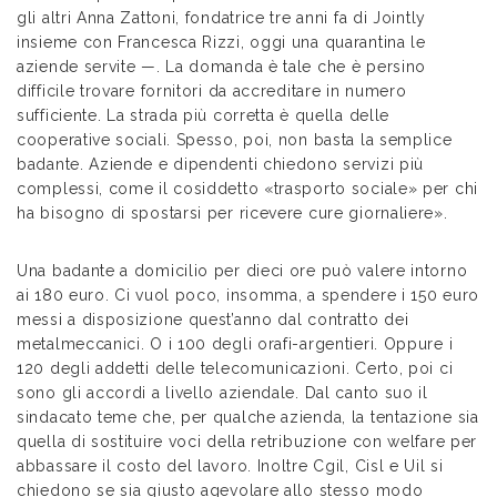
gli altri Anna Zattoni, fondatrice tre anni fa di Jointly
insieme con Francesca Rizzi, oggi una quarantina le
aziende servite —. La domanda è tale che è persino
difficile trovare fornitori da accreditare in numero
sufficiente. La strada più corretta è quella delle
cooperative sociali. Spesso, poi, non basta la semplice
badante. Aziende e dipendenti chiedono servizi più
complessi, come il cosiddetto «trasporto sociale» per chi
ha bisogno di spostarsi per ricevere cure giornaliere».
Una badante a domicilio per dieci ore può valere intorno
ai 180 euro. Ci vuol poco, insomma, a spendere i 150 euro
messi a disposizione quest’anno dal contratto dei
metalmeccanici. O i 100 degli orafi-argentieri. Oppure i
120 degli addetti delle telecomunicazioni. Certo, poi ci
sono gli accordi a livello aziendale. Dal canto suo il
sindacato teme che, per qualche azienda, la tentazione sia
quella di sostituire voci della retribuzione con welfare per
abbassare il costo del lavoro. Inoltre Cgil, Cisl e Uil si
chiedono se sia giusto agevolare allo stesso modo