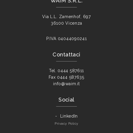
WAIM S.R.L.
Via L.L. Zamenhof, 697
36100 Vicenza
P.IVA
04044090241
Contattaci
Tel.
0444 587611
Fax
0444 587635
info@waim.it
Social
LinkedIn
Privacy Policy