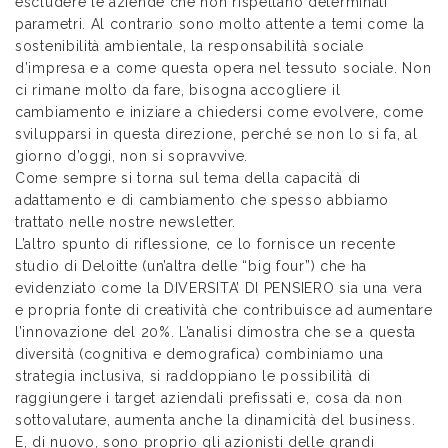
escludere le aziende che non rispettano determinati
parametri. Al contrario sono molto attente a temi come la
sostenibilità ambientale, la responsabilità sociale
d’impresa e a come questa opera nel tessuto sociale. Non
ci rimane molto da fare, bisogna accogliere il
cambiamento e iniziare a chiedersi come evolvere, come
svilupparsi in questa direzione, perché se non lo si fa, al
giorno d’oggi, non si sopravvive.
Come sempre si torna sul tema della capacità di
adattamento e di cambiamento che spesso abbiamo
trattato nelle nostre newsletter.
L’altro spunto di riflessione, ce lo fornisce un recente
studio di Deloitte (un’altra delle “big four”) che ha
evidenziato come la DIVERSITA’ DI PENSIERO sia una vera
e propria fonte di creatività che contribuisce ad aumentare
l’innovazione del 20%. L’analisi dimostra che se a questa
diversità (cognitiva e demografica) combiniamo una
strategia inclusiva, si raddoppiano le possibilità di
raggiungere i target aziendali prefissati e, cosa da non
sottovalutare, aumenta anche la dinamicità del business.
E, di nuovo, sono proprio gli azionisti delle grandi