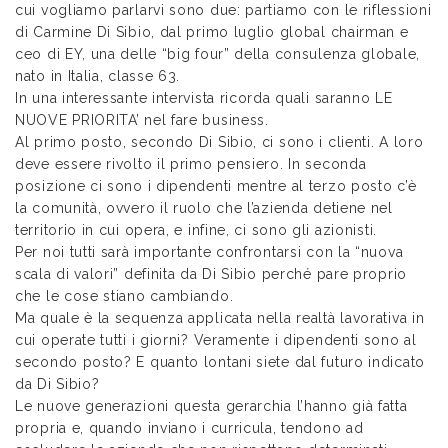
cui vogliamo parlarvi sono due: partiamo con le riflessioni
di Carmine Di Sibio, dal primo luglio global chairman e
ceo di EY, una delle “big four” della consulenza globale,
nato in Italia, classe 63.
In una interessante intervista ricorda quali saranno LE
NUOVE PRIORITA’ nel fare business.
Al primo posto, secondo Di Sibio, ci sono i clienti. A loro
deve essere rivolto il primo pensiero. In seconda
posizione ci sono i dipendenti mentre al terzo posto c’è
la comunità, ovvero il ruolo che l’azienda detiene nel
territorio in cui opera, e infine, ci sono gli azionisti.
Per noi tutti sarà importante confrontarsi con la “nuova
scala di valori” definita da Di Sibio perché pare proprio
che le cose stiano cambiando.
Ma quale è la sequenza applicata nella realtà lavorativa in
cui operate tutti i giorni? Veramente i dipendenti sono al
secondo posto? E quanto lontani siete dal futuro indicato
da Di Sibio?
Le nuove generazioni questa gerarchia l’hanno già fatta
propria e, quando inviano i curricula, tendono ad