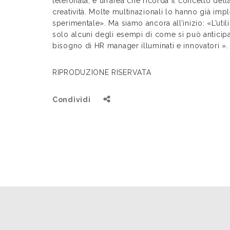
telefonata, e un’area che ricorda il concetto dell
creatività. Molte multinazionali lo hanno già im
sperimentale». Ma siamo ancora all’inizio: «L’uti
solo alcuni degli esempi di come si può anticip
bisogno di HR manager illuminati e innovatori ».
RIPRODUZIONE RISERVATA
Condividi