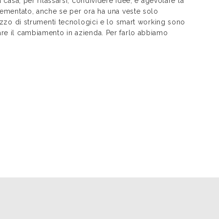
a casa, per rilassarsi, condividere idee, e agevolare la
plementato, anche se per ora ha una veste solo
lizzo di strumenti tecnologici e lo smart working sono
are il cambiamento in azienda. Per farlo abbiamo