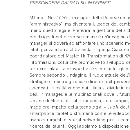
PRESCINDERE DAI DATI SU INTERNET”
Milano - Nel 2020 il manager delle Risorse uma
“amministrativo”, ma diventerà il leader del ca
meno quello legale. Preferirà la gestione della dive
dei dirigenti delle risorse umane è un’indagine di
manager si troverà ad affrontare uno scenario 
intelligenza interna all’azienda – spiega Giacomo
coordinatore del Master Hr Transformation di Wo
informazioni, colui che promuove lo sviluppo del
loro crescita». La prospettiva è stimolante, gli o
Sempre secondo l’indagine, il ruolo attuale del
strategico, mentre gli stessi direttori del pers
aziendali. In realtà anche qui l’Italia si divide in
dell’Hr manager, e le multinazionali dove il futur
Umane di Microsoft Italia, racconta, ad esempio
maggiore impatto della tecnologia: «Il 50% del 
smartphone, tablet o strumenti come le videocon
usano strumenti di social networking per la com
ricerca dei talenti. Oggi abbiamo a disposizione