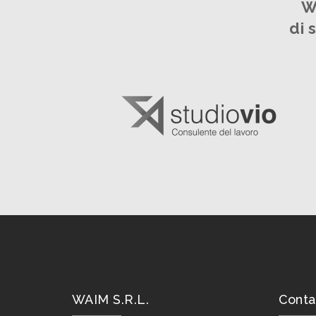
W
di 
WAIM S.R.L.
Conta