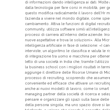
di informazioni dando intelligenza ai dati. Molte
dalla tecnologia per fare corsi in mobilità, per ge
questo modifica radicalmente il lavoro dell’Hr m
l’azienda a vivere nel mondo digitale, come spie
cambiamento. Attiva le funzioni di digital recrui
community, utilizza software simili all’intelligenz
processi di carriera all’interno delle aziende. In
nuove aspettative e trova le soluzioni». Alla Micr
intelligenza artificiale in fase di selezione: «I c
interviste, un algoritmo le classifica e valuta l
di integrazione tra uomo e macchina per ottenere 
letto di una società in India che, tramite l’utilizz
la business school con i migliori risultati in te
aggiunge il direttore delle Risorse Umane di Micro
processo di recruiting, scoprendo che assumere t
conveniente ed efficace che attivare un recruiti
anche ai nuovi modelli di lavoro, come lo smart
managing partner della società di ricerca e sel
pensare e organizzare gli spazi sulla base delle 
della persona singola, ma uno spazio dove si lav