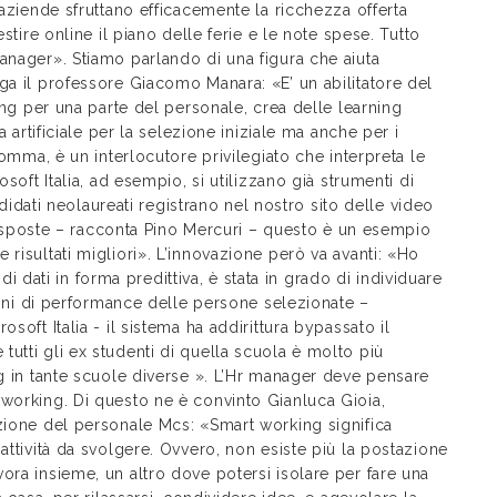
 aziende sfruttano efficacemente la ricchezza offerta
stire online il piano delle ferie e le note spese. Tutto
anager». Stiamo parlando di una figura che aiuta
ga il professore Giacomo Manara: «E’ un abilitatore del
ting per una parte del personale, crea delle learning
a artificiale per la selezione iniziale ma anche per i
somma, è un interlocutore privilegiato che interpreta le
osoft Italia, ad esempio, si utilizzano già strumenti di
andidati neolaureati registrano nel nostro sito delle video
e risposte – racconta Pino Mercuri – questo è un esempio
risultati migliori». L’innovazione però va avanti: «Ho
o di dati in forma predittiva, è stata in grado di individuare
rmini di performance delle persone selezionate –
soft Italia - il sistema ha addirittura bypassato il
utti gli ex studenti di quella scuola è molto più
ng in tante scuole diverse ». L’Hr manager deve pensare
 working. Di questo ne è convinto Gianluca Gioia,
ezione del personale Mcs: «Smart working significa
attività da svolgere. Ovvero, non esiste più la postazione
ora insieme, un altro dove potersi isolare per fare una