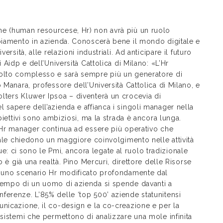
ne (human resourcese, Hr) non avrà più un ruolo
mbiamento in azienda. Conoscerà bene il mondo digitale e
rsità, alle relazioni industriali. Ad anticipare il futuro
 Aidp e dell’Università Cattolica di Milano: «L’Hr
molto complesso e sarà sempre più un generatore di
 Manara, professore dell’Università Cattolica di Milano, e
lters Kluwer Ipsoa – diventerà un crocevia di
 sapere dell’azienda e affianca i singoli manager nella
biettivi sono ambiziosi, ma la strada è ancora lunga.
l’Hr manager continua ad essere più operativo che
onale chiedono un maggiore coinvolgimento nelle attività
 due: ci sono le Pmi, ancora legate al ruolo tradizionale
o è già una realtà. Pino Mercuri, direttore delle Risorse
, uno scenario Hr modificato profondamente dal
tempo di un uomo di azienda si spende davanti a
ferenze. L’85% delle ‘top 500’ aziende statunitensi
unicazione, il co-design e la co-creazione e per la
 sistemi che permettono di analizzare una mole infinita