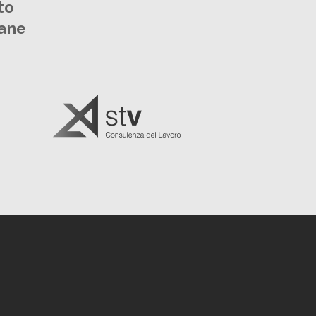
to
mane