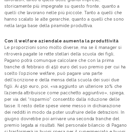
storicamente più impegnate su questo fronte, quanto a
quelli che lavorano nelle più piccole. Tanto a quelli che
hanno scalato le alte gerarchie, quanto a quelli che sono
nella larga base della piramide produttiva.
Con il welfare aziendale aumenta la produttività
Le proporzioni sono molto diverse, ma se il manager si
ritroverà pagate le rette stellari della scuola dei figli,
Pagano potrà comunque calcolare che con la prima
tranche di febbraio di 450 euro del suo premio per cui ha
scelto l’opzione welfare, può pagare una parte
dell’iscrizione e della mensa della scuola dei suoi due
figli. Ai 450 euro, poi, «va aggiunto un ulteriore 10% che
l’azienda attribuisce come pacchetto aggiuntivo», spiega,
per via del “risparmio” consentito dalla riduzione delle
tasse. Il resto delle spese viene messo in dichiarazione
dei redditi in modo da poter usufruire delle detrazioni. In
giugno dovrebbe poi arrivare una seconda tranche del
premio legata ai risultati. Nel personale bilancio di Pagano
si trasformerà in buoni spesa per il supermercato e buoni