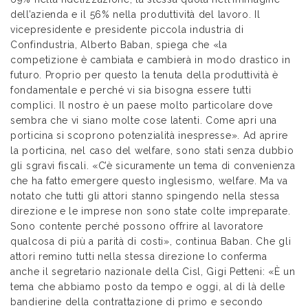
dell’azienda e il 56% nella produttività del lavoro. Il
vicepresidente e presidente piccola industria di
Confindustria, Alberto Baban, spiega che «la
competizione è cambiata e cambierà in modo drastico in
futuro. Proprio per questo la tenuta della produttività è
fondamentale e perché vi sia bisogna essere tutti
complici. Il nostro è un paese molto particolare dove
sembra che vi siano molte cose latenti. Come apri una
porticina si scoprono potenzialità inespresse». Ad aprire
la porticina, nel caso del welfare, sono stati senza dubbio
gli sgravi fiscali. «C’è sicuramente un tema di convenienza
che ha fatto emergere questo inglesismo, welfare. Ma va
notato che tutti gli attori stanno spingendo nella stessa
direzione e le imprese non sono state colte impreparate.
Sono contente perché possono offrire al lavoratore
qualcosa di più a parità di costi», continua Baban. Che gli
attori remino tutti nella stessa direzione lo conferma
anche il segretario nazionale della Cisl, Gigi Petteni: «È un
tema che abbiamo posto da tempo e oggi, al di là delle
bandierine della contrattazione di primo e secondo