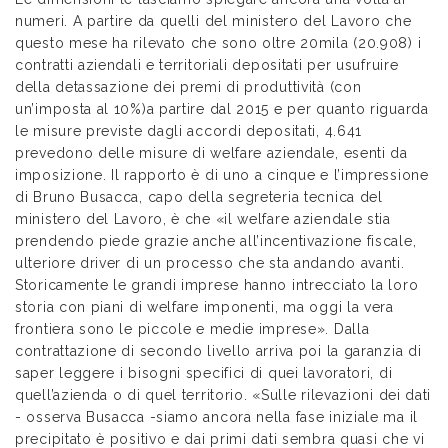
numeri. A partire da quelli del ministero del Lavoro che
questo mese ha rilevato che sono oltre 20mila (20.908) i
contratti aziendali e territoriali depositati per usufruire
della detassazione dei premi di produttività (con
un’imposta al 10%)a partire dal 2015 e per quanto riguarda
le misure previste dagli accordi depositati, 4.641
prevedono delle misure di welfare aziendale, esenti da
imposizione. Il rapporto è di uno a cinque e l’impressione
di Bruno Busacca, capo della segreteria tecnica del
ministero del Lavoro, è che «il welfare aziendale stia
prendendo piede grazie anche all’incentivazione fiscale,
ulteriore driver di un processo che sta andando avanti.
Storicamente le grandi imprese hanno intrecciato la loro
storia con piani di welfare imponenti, ma oggi la vera
frontiera sono le piccole e medie imprese». Dalla
contrattazione di secondo livello arriva poi la garanzia di
saper leggere i bisogni specifici di quei lavoratori, di
quell’azienda o di quel territorio. «Sulle rilevazioni dei dati
- osserva Busacca -siamo ancora nella fase iniziale ma il
precipitato è positivo e dai primi dati sembra quasi che vi