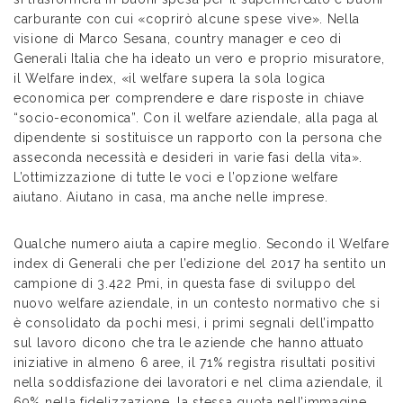
carburante con cui «coprirò alcune spese vive». Nella
visione di Marco Sesana, country manager e ceo di
Generali Italia che ha ideato un vero e proprio misuratore,
il Welfare index, «il welfare supera la sola logica
economica per comprendere e dare risposte in chiave
“socio-economica”. Con il welfare aziendale, alla paga al
dipendente si sostituisce un rapporto con la persona che
asseconda necessità e desideri in varie fasi della vita».
L’ottimizzazione di tutte le voci e l’opzione welfare
aiutano. Aiutano in casa, ma anche nelle imprese.
Qualche numero aiuta a capire meglio. Secondo il Welfare
index di Generali che per l’edizione del 2017 ha sentito un
campione di 3.422 Pmi, in questa fase di sviluppo del
nuovo welfare aziendale, in un contesto normativo che si
è consolidato da pochi mesi, i primi segnali dell’impatto
sul lavoro dicono che tra le aziende che hanno attuato
iniziative in almeno 6 aree, il 71% registra risultati positivi
nella soddisfazione dei lavoratori e nel clima aziendale, il
69% nella fidelizzazione, la stessa quota nell’immagine