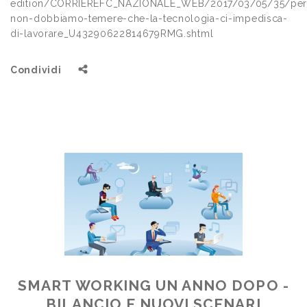
edition/CORRIEREFC_NAZIONALE_WEB/2017/03/05/35/per
non-dobbiamo-temere-che-la-tecnologia-ci-impedisca-
di-lavorare_U43290622814679RMG.shtml
Condividi
SMART WORKING UN ANNO DOPO -
BILANCIO E NUOVI SCENARI