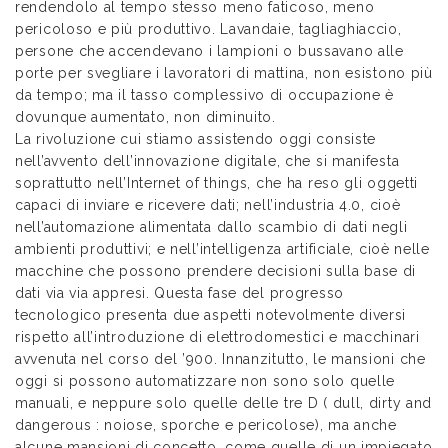
rendendolo al tempo stesso meno faticoso, meno
pericoloso e più produttivo. Lavandaie, tagliaghiaccio,
persone che accendevano i lampioni o bussavano alle
porte per svegliare i lavoratori di mattina, non esistono più
da tempo; ma il tasso complessivo di occupazione è
dovunque aumentato, non diminuito.
La rivoluzione cui stiamo assistendo oggi consiste
nell’avvento dell’innovazione digitale, che si manifesta
soprattutto nell’Internet of things, che ha reso gli oggetti
capaci di inviare e ricevere dati; nell’industria 4.0, cioè
nell’automazione alimentata dallo scambio di dati negli
ambienti produttivi; e nell’intelligenza artificiale, cioè nelle
macchine che possono prendere decisioni sulla base di
dati via via appresi. Questa fase del progresso
tecnologico presenta due aspetti notevolmente diversi
rispetto all’introduzione di elettrodomestici e macchinari
avvenuta nel corso del ’900. Innanzitutto, le mansioni che
oggi si possono automatizzare non sono solo quelle
manuali, e neppure solo quelle delle tre D ( dull, dirty and
dangerous : noiose, sporche e pericolose), ma anche
alcune mansioni di concetto, come quelle di un impiegato