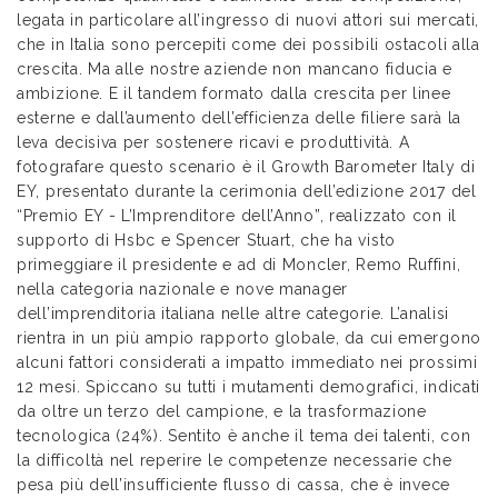
legata in particolare all’ingresso di nuovi attori sui mercati,
che in Italia sono percepiti come dei possibili ostacoli alla
crescita. Ma alle nostre aziende non mancano fiducia e
ambizione. E il tandem formato dalla crescita per linee
esterne e dall’aumento dell’efficienza delle filiere sarà la
leva decisiva per sostenere ricavi e produttività. A
fotografare questo scenario è il Growth Barometer Italy di
EY, presentato durante la cerimonia dell’edizione 2017 del
“Premio EY - L’Imprenditore dell’Anno”, realizzato con il
supporto di Hsbc e Spencer Stuart, che ha visto
primeggiare il presidente e ad di Moncler, Remo Ruffini,
nella categoria nazionale e nove manager
dell’imprenditoria italiana nelle altre categorie. L’analisi
rientra in un più ampio rapporto globale, da cui emergono
alcuni fattori considerati a impatto immediato nei prossimi
12 mesi. Spiccano su tutti i mutamenti demografici, indicati
da oltre un terzo del campione, e la trasformazione
tecnologica (24%). Sentito è anche il tema dei talenti, con
la difficoltà nel reperire le competenze necessarie che
pesa più dell’insufficiente flusso di cassa, che è invece