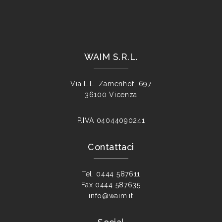
WAIM S.R.L.
Via L.L. Zamenhof, 697
36100 Vicenza
P.IVA
04044090241
Contattaci
Tel.
0444 587611
Fax
0444 587635
info@waim.it