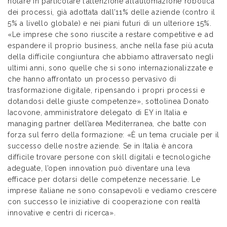
notare in particolare l’attenzione all’automazione robotica
dei processi, già adottata dall’11% delle aziende (contro il
5% a livello globale) e nei piani futuri di un ulteriore 15%.
«Le imprese che sono riuscite a restare competitive e ad
espandere il proprio business, anche nella fase più acuta
della difficile congiuntura che abbiamo attraversato negli
ultimi anni, sono quelle che si sono internazionalizzate e
che hanno affrontato un processo pervasivo di
trasformazione digitale, ripensando i propri processi e
dotandosi delle giuste competenze», sottolinea Donato
Iacovone, amministratore delegato di EY in Italia e
managing partner dell’area Mediterranea, che batte con
forza sul ferro della formazione: «È un tema cruciale per il
successo delle nostre aziende. Se in Italia è ancora
difficile trovare persone con skill digitali e tecnologiche
adeguate, l’open innovation può diventare una leva
efficace per dotarsi delle competenze necessarie. Le
imprese italiane ne sono consapevoli e vediamo crescere
con successo le iniziative di cooperazione con realtà
innovative e centri di ricerca».