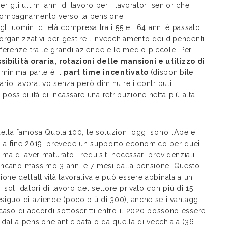
r gli ultimi anni di lavoro per i lavoratori senior che
compagnamento verso la pensione.
egli uomini di età compresa tra i 55 e i 64 anni è passato
 organizzativi per gestire l’invecchiamento dei dipendenti
ferenze tra le grandi aziende e le medio piccole. Per
ssibilità oraria, rotazioni delle mansioni e utilizzo di
 minima parte è il
part time incentivato
(disponibile
ario lavorativo senza però diminuire i contributi
ssibilità di incassare una retribuzione netta più alta
 della famosa Quota 100, le soluzioni oggi sono l’Ape e
no a fine 2019, prevede un supporto economico per quei
ma di aver maturato i requisiti necessari previdenziali.
mancano massimo 3 anni e 7 mesi dalla pensione. Questo
ne dell’attività lavorativa e può essere abbinata a un
 soli datori di lavoro del settore privato con più di 15
esiguo di aziende (poco più di 300), anche se i vantaggi
 caso di accordi sottoscritti entro il 2020 possono essere
i dalla pensione anticipata o da quella di vecchiaia (36