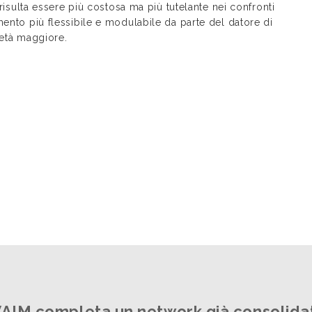
 risulta essere più costosa ma più tutelante nei confronti
mento più flessibile e modulabile da parte del datore di
i età maggiore.
AIM completa un network già consolida