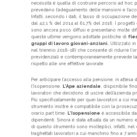
necessità è quella di costruire percorsi ad hoc pe
prevedano l’adeguamento delle mansioni e l’ac
Infatti, secondo i dati, il tasso di occupazione d
dal 42,1 % del 2014 al 61,7% del 2016. I progetti
sono ancora poco diffusi e presentano molte dif
queste ultime vengono adottate politiche di
fle
gruppi di lavoro giovani-anziani.
Utilizzato in
nel triennio 2016-18) che consente di ridurre l’or
previdenziali e contemporaneamente prevede la po
rispetto alle ore effettive lavorate.
Per anticipare l’accesso alla pensione, in attesa
l’Isopensione.
L’Ape aziendale
, disponibile fi
lavoratori che decidono di uscire dell’azienda pri
Più specificatamente per quei lavoratori a cui 
strumento inoltre è compatibile con la prosecuzio
orario part time.
L’Isopensione
è accessibile dai
dipendenti. Sinora è stata attuata da un numero 
di questo strumento sono molteplici, infatti, nel
traghettati lavoratori a cui manchino fino a 7 ann