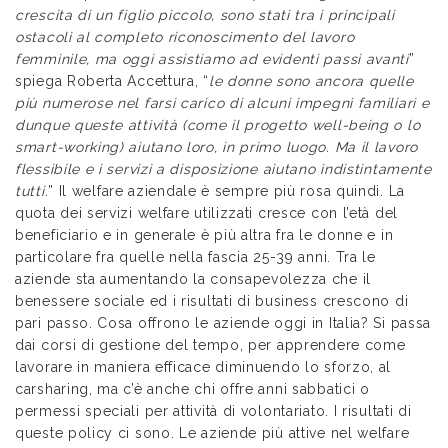
crescita di un figlio piccolo, sono stati tra i principali
ostacoli al completo riconoscimento del lavoro
femminile, ma oggi assistiamo ad evidenti passi avanti
”
spiega Roberta Accettura, “
le donne sono ancora quelle
più numerose nel farsi carico di alcuni impegni familiari e
dunque queste attività (come il progetto well-being o lo
smart-working) aiutano loro, in primo luogo. Ma il lavoro
flessibile e i servizi a disposizione aiutano indistintamente
tutti.
” Il welfare aziendale è sempre più rosa quindi. La
quota dei servizi welfare utilizzati cresce con l’età del
beneficiario e in generale è più altra fra le donne e in
particolare fra quelle nella fascia 25-39 anni. Tra le
aziende sta aumentando la consapevolezza che il
benessere sociale ed i risultati di business crescono di
pari passo. Cosa offrono le aziende oggi in Italia? Si passa
dai corsi di gestione del tempo, per apprendere come
lavorare in maniera efficace diminuendo lo sforzo, al
carsharing, ma c’è anche chi offre anni sabbatici o
permessi speciali per attività di volontariato. I risultati di
queste policy ci sono. Le aziende più attive nel welfare