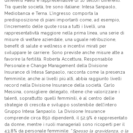
differenti Paesi e rappresentative di 10 settori differenti.
Tra queste società, tre sono italiane: Intesa Sanpaolo,
Mediobanca e Terna. L’ingresso comporta la
predisposizione di piani importanti come, ad esempio,
l’incremento delle quote rosa a tutti i livelli, una
rappresentatività maggiore nella prima linea, una serie di
misure di welfare aziendale, una uguale retribuzione,
benefit di salute e wellness e incentivi mirati per
sviluppare le carriere. Sono previste anche misure atte a
favorire la fertilità. Roberta Accettura, Responsabile
Personale e Change Management della Divisione
Insurance di Intesa Sanpaolo, racconta come la presenza
femminile, anche ai livelli più alti, abbia raggiunto livelli
record nella Divisione Insurance della società. Carlo
Messina, consigliere delegato, ritiene che valorizzare i
talenti, soprattutto quelli femminili, è al centro delle
strategie di crescita e sviluppo sostenibile dell’intero
Gruppo Intesa Sanpaolo. La Divisione Insurance
comprende circa 850 dipendenti, il 52,9% è rappresentato
da donne, mentre i ruoli manageriali sono ricoperti per il
43,8% da personale femminile. “
Spesso la gravidanza, o la