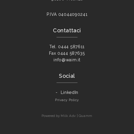
P.IVA
04044090241
Contattaci
Tel.
0444 587611
Fax
0444 587635
info@waim.it
Social
LinkedIn
Privacy Policy
Powered by
Milk Adv
|
Quamm