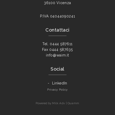
36100 Vicenza
P.IVA
04044090241
Contattaci
Tel.
0444 587611
Fax
0444 587635
info@waim.it
Social
LinkedIn
Privacy Policy
Powered by
Milk Adv
|
Quamm