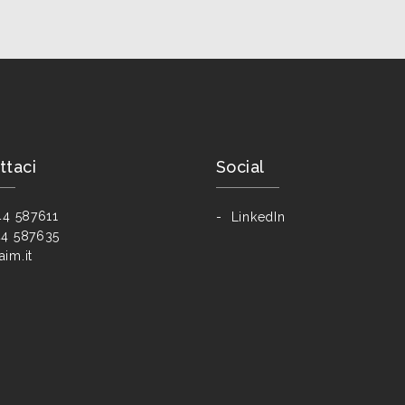
ttaci
Social
44 587611
LinkedIn
4 587635
im.it