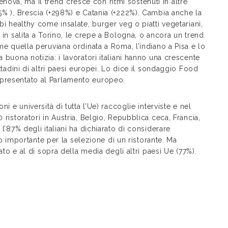
ova, ma il trend cresce con ritmi sostenuti in altre
85% ), Brescia (+298%) e Catania (+222%). Cambia anche la
bi healthy come insalate, burger veg o piatti vegetariani,
 in salita a Torino, le crepe a Bologna, o ancora un trend
ome quella peruviana ordinata a Roma, l’indiano a Pisa e lo
 buona notizia: i lavoratori italiani hanno una crescente
ittadini di altri paesi europei. Lo dice il sondaggio Food
 presentato al Parlamento europeo.
ni e università di tutta l’Ue) raccoglie interviste e nel
 ristoratori in Austria, Belgio, Repubblica ceca, Francia,
 l’87% degli italiani ha dichiarato di considerare
erio importante per la selezione di un ristorante. Ma
sato e al di sopra della media degli altri paesi Ue (77%).