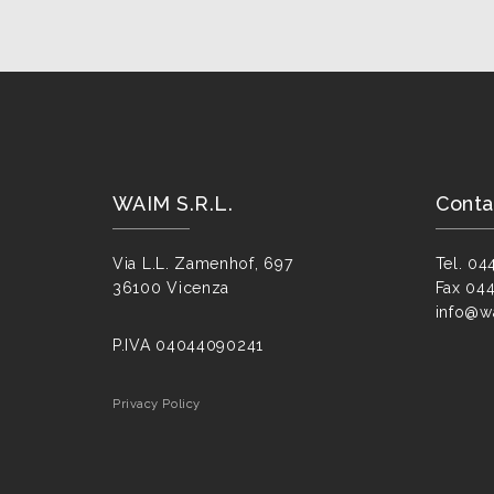
WAIM S.R.L.
Conta
Via L.L. Zamenhof, 697
Tel.
04
36100 Vicenza
Fax
044
info@wa
P.IVA
04044090241
Privacy Policy