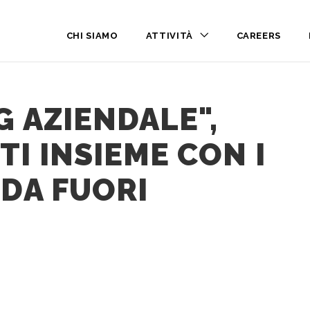
CHI SIAMO
ATTIVITÀ
CAREERS
G AZIENDALE",
I INSIEME CON I
 DA FUORI