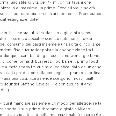
mai uno stile di vita per 34 milioni di italiani che
pizza, o al massimo un primo. Ecco allora la novità.
ocial” per dare più serenità ai dipendenti. Prenderà così
ial eating aziendale”.
 in Italia soprattutto tra start up e giovani aziende
ori in scienze sociali e scienze nutrizionali, della
 del consumo dei pasti insieme è una sorta di “collante
endenti fino a far raddoppiare la cooperazione tra i
dunque: team building in cucina, networking e benefit
tarci come forma di business. Foorban è il primo food
ale a metà strada tra cucina e logistica. Nato da un anno,
esso dalla produzione alla consegna. Il pranzo si ordina
 Funziona così: «Le aziende scelgono i nostri piatti
 co-founder Stefano Cavaleri – e con alcune stiamo
lding.
per cui il mangiare assieme è un modo per alleggerire la
aperto il suo primo ristorante digitale a Milano
. Lo spazio allestito nella multinazionale è di circa 60