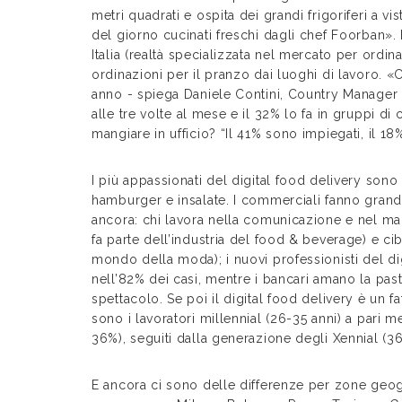
metri quadrati e ospita dei grandi frigoriferi a v
del giorno cucinati freschi dagli chef Foorban».
Italia (realtà specializzata nel mercato per ordin
ordinazioni per il pranzo dai luoghi di lavoro. «C
anno - spiega Daniele Contini, Country Manager di
alle tre volte al mese e il 32% lo fa in gruppi di
mangiare in ufficio? “Il 41% sono impiegati, il 18%
I più appassionati del digital food delivery sono
hamburger e insalate. I commerciali fanno grand
ancora: chi lavora nella comunicazione e nel mark
fa parte dell’industria del food & beverage) e ci
mondo della moda); i nuovi professionisti del d
nell’82% dei casi, mentre i bancari amano la past
spettacolo. Se poi il digital food delivery è u
sono i lavoratori millennial (26-35 anni) a pari 
36%), seguiti dalla generazione degli Xennial (36
E ancora ci sono delle differenze per zone geogra