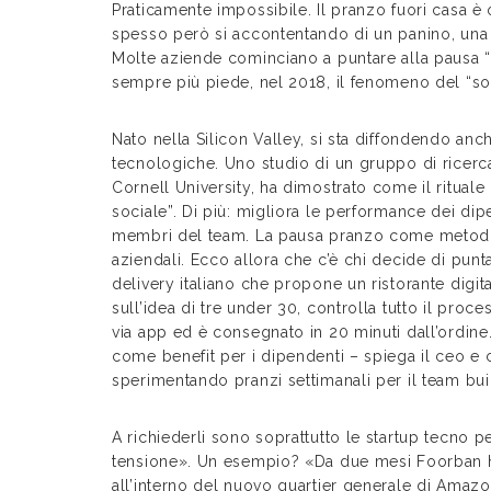
Praticamente impossibile. Il pranzo fuori casa è or
spesso però si accontentando di un panino, una 
Molte aziende cominciano a puntare alla pausa “s
sempre più piede, nel 2018, il fenomeno del “soc
Nato nella Silicon Valley, si sta diffondendo anche
tecnologiche. Uno studio di un gruppo di ricercat
Cornell University, ha dimostrato come il rituale
sociale”. Di più: migliora le performance dei dip
membri del team. La pausa pranzo come metodo 
aziendali. Ecco allora che c’è chi decide di pun
delivery italiano che propone un ristorante digit
sull’idea di tre under 30, controlla tutto il proc
via app ed è consegnato in 20 minuti dall’ordine.
come benefit per i dipendenti – spiega il ceo e
sperimentando pranzi settimanali per il team bui
A richiederli sono soprattutto le startup tecno 
tensione». Un esempio? «Da due mesi Foorban ha 
all’interno del nuovo quartier generale di Amazon