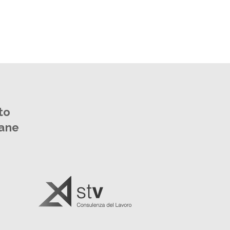
to
mane