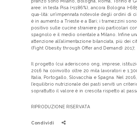
pranzo sono Milano, Bologna, Roma, Torino e Gen
aree: in testa Pisa (+1186%), ancora Bologna (+6
qua-lità: un’impennata notevole degli ordini di ci
è in aumento a Trieste e a Bari; i tramezzini sono
positivo sulle cucine straniere più particolari c
spagnolo e il medio orientale a Milano. Infine una
attenzione all’alimentazione bilanciata, più dei c
(Fight Obesity through Offer and Demand) 2017,
Il progetto (cui aderiscono ong, imprese, istituzio
2016 ha coinvolto oltre 20 mila lavoratori e 1.300
Italia, Portogallo, Slovacchia e Spagna. Nel 2016,
l’equilibrio nutrizionale dei pasti serviti un crit
soprattutto il valore è in crescita rispetto al pas
RIPRODUZIONE RISERVATA
Condividi