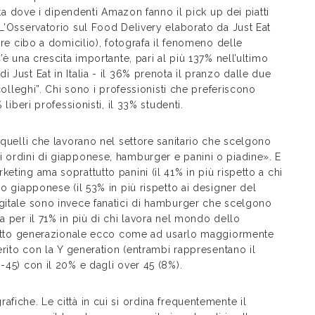
ista dove i dipendenti Amazon fanno il pick up dei piatti
 L’Osservatorio sul Food Delivery elaborato da Just Eat
are cibo a domicilio), fotografa il fenomeno delle
’è una crescita importante, pari al più 137% nell’ultimo
 Just Eat in Italia - il 36% prenota il pranzo dalle due
 colleghi”. Chi sono i professionisti che preferiscono
 liberi professionisti, il 33% studenti.
 quelli che lavorano nel settore sanitario che scelgono
i ordini di giapponese, hamburger e panini o piadine». E
eting ama soprattutto panini (il 41% in più rispetto a chi
bo giapponese (il 53% in più rispetto ai designer del
igitale sono invece fanatici di hamburger che scelgono
a per il 71% in più di chi lavora nel mondo dello
n fatto generazionale ecco come ad usarlo maggiormente
merito con la Y generation (entrambi rappresentano il
-45) con il 20% e dagli over 45 (8%).
fiche. Le città in cui si ordina frequentemente il