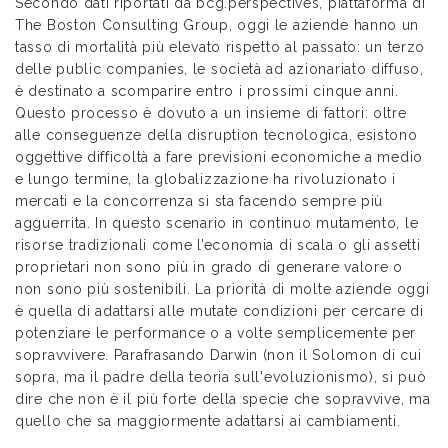
Secondo dati riportati da bcg.perspectives, piattaforma di
The Boston Consulting Group, oggi le aziende hanno un
tasso di mortalità più elevato rispetto al passato: un terzo
delle public companies, le società ad azionariato diffuso,
è destinato a scomparire entro i prossimi cinque anni.
Questo processo è dovuto a un insieme di fattori: oltre
alle conseguenze della disruption tecnologica, esistono
oggettive difficoltà a fare previsioni economiche a medio
e lungo termine, la globalizzazione ha rivoluzionato i
mercati e la concorrenza si sta facendo sempre più
agguerrita. In questo scenario in continuo mutamento, le
risorse tradizionali come l’economia di scala o gli assetti
proprietari non sono più in grado di generare valore o
non sono più sostenibili. La priorità di molte aziende oggi
è quella di adattarsi alle mutate condizioni per cercare di
potenziare le performance o a volte semplicemente per
sopravvivere. Parafrasando Darwin (non il Solomon di cui
sopra, ma il padre della teoria sull'evoluzionismo), si può
dire che non è il più forte della specie che sopravvive, ma
quello che sa maggiormente adattarsi ai cambiamenti.